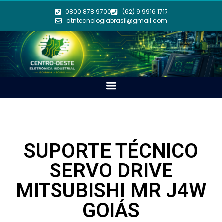
0800 878 9700
(62) 9 9916 1717
atntecnologiabrasil@gmail.com
SUPORTE TÉCNICO
SERVO DRIVE
MITSUBISHI MR J4W
GOIÁS