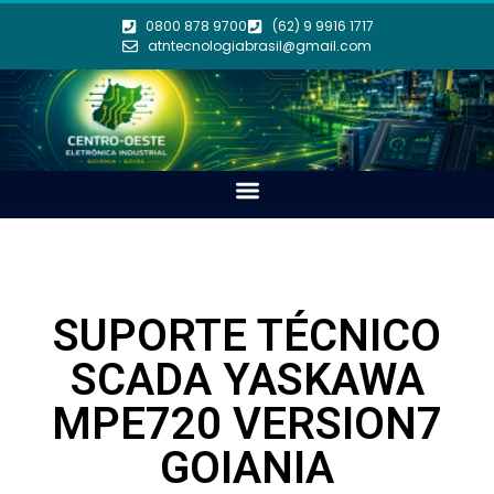
0800 878 9700
(62) 9 9916 1717
atntecnologiabrasil@gmail.com
SUPORTE TÉCNICO
SCADA YASKAWA
MPE720 VERSION7
GOIANIA