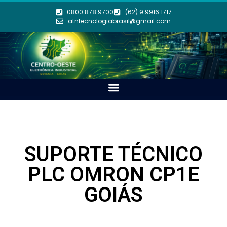
0800 878 9700
(62) 9 9916 1717
atntecnologiabrasil@gmail.com
SUPORTE TÉCNICO
PLC OMRON CP1E
GOIÁS