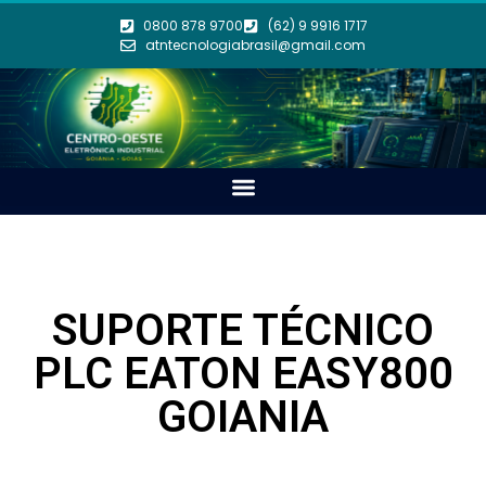
0800 878 9700
(62) 9 9916 1717
atntecnologiabrasil@gmail.com
SUPORTE TÉCNICO
PLC EATON EASY800
GOIANIA