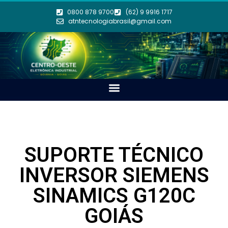
0800 878 9700
(62) 9 9916 1717
atntecnologiabrasil@gmail.com
SUPORTE TÉCNICO
INVERSOR SIEMENS
SINAMICS G120C
GOIÁS