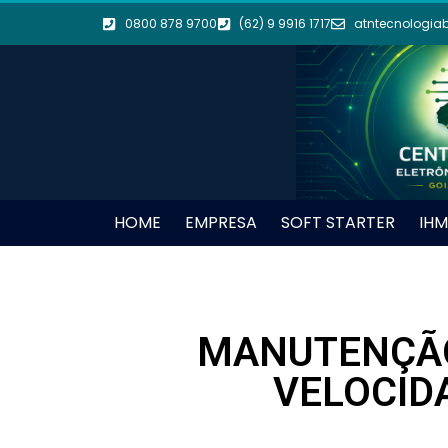
0800 878 9700
(62) 9 9916 1717
atntecnologia
HOME
EMPRESA
SOFT STARTER
IHM
MANUTENÇÃO 
VELOCID